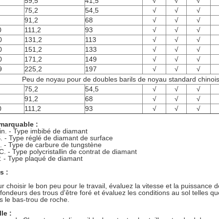
59,5
41,5
√
√
√
75,2
54,5
√
√
√
91,2
68
√
√
√
0
111,2
93
√
√
√
0
131,2
113
√
√
√
0
151,2
133
√
√
√
0
171,2
149
√
√
√
9
225,2
197
√
√
√
Peu de noyau pour de doubles barils de noyau standard chinoi
75,2
54,5
√
√
√
91,2
68
√
√
√
0
111,2
93
√
√
√
marquable :
in. - Type imbibé de diamant
. - Type réglé de diamant de surface
. - Type de carbure de tungstène
. - Type polycristallin de contrat de diamant
. - Type plaqué de diamant
s :
r choisir le bon peu pour le travail, évaluez la vitesse et la puissance d
fondeurs des trous d'être foré et évaluez les conditions au sol telles q
s le bas-trou de roche.
lle :