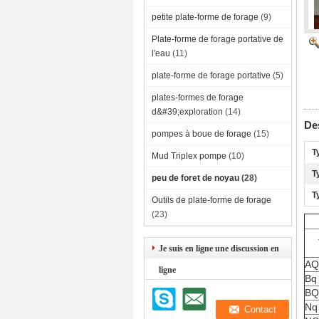
petite plate-forme de forage
(9)
Plate-forme de forage portative de
l'eau
(11)
plate-forme de forage portative
(5)
plates-formes de forage
d&#39;exploration
(14)
Des
pompes à boue de forage
(15)
T
Mud Triplex pompe
(10)
T
peu de foret de noyau
(28)
T
Outils de plate-forme de forage
(23)
Je suis en ligne une discussion en
AQ
ligne
Bq
BQ
Nq