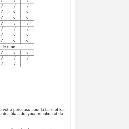
√
√
√
√
√
√
√
√
√
√
√
√
√
√
√
√
√
√
√
√
√
√
√
√
s de tube
√
√
√
√
√
√
√
√
e votre perceuse pour la taille et les
ue des états de type/formation et de