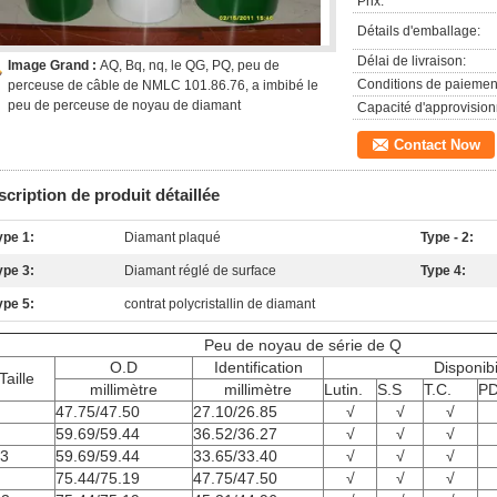
Prix:
Détails d'emballage:
Délai de livraison:
Image Grand :
AQ, Bq, nq, le QG, PQ, peu de
Conditions de paiemen
perceuse de câble de NMLC 101.86.76, a imbibé le
peu de perceuse de noyau de diamant
Capacité d'approvisio
Contact Now
cription de produit détaillée
ype 1:
Diamant plaqué
Type - 2:
ype 3:
Diamant réglé de surface
Type 4:
ype 5:
contrat polycristallin de diamant
Peu de noyau de série de Q
O.D
Identification
Disponibi
Taille
millimètre
millimètre
Lutin.
S.S
T.C.
P
47.75/47.50
27.10/26.85
√
√
√
59.69/59.44
36.52/36.27
√
√
√
3
59.69/59.44
33.65/33.40
√
√
√
75.44/75.19
47.75/47.50
√
√
√