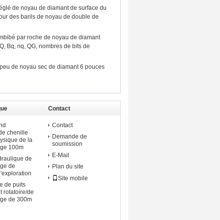
églé de noyau de diamant de surface du
ur des barils de noyau de double de
mbibé par roche de noyau de diamant
Q, Bq, nq, QG, nombres de bits de
peu de noyau sec de diamant 6 pouces
que
Contact
nd
Contact
de chenille
Demande de
ysique de la
soumission
rage 100m
E-Mail
draulique de
age de
Plan du site
'exploration
Site mobile
e de puits
 rotatoire/de
rage de 300m