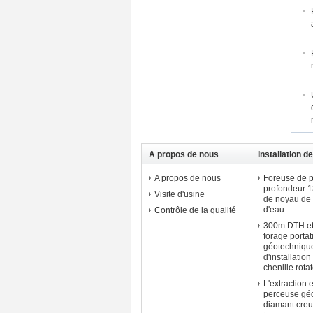
A propos de nous
Installation 
géotechnique
A propos de nous
Foreuse de p
profondeur 
Visite d'usine
de noyau de 
d'eau
Contrôle de la qualité
300m DTH et
forage portat
géotechnique
d'installatio
chenille rotat
L'extraction e
perceuse géo
diamant creu