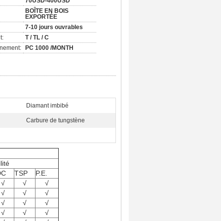
70USD-400USD
BOÎTE EN BOIS
EXPORTÉE
7-10 jours ouvrables
t:
T / TL / C
nnement:
PC 1000 /MONTH
Diamant imbibé
Carbure de tungstène
lité
DC
TSP
P.E.
√
√
√
√
√
√
√
√
√
√
√
√