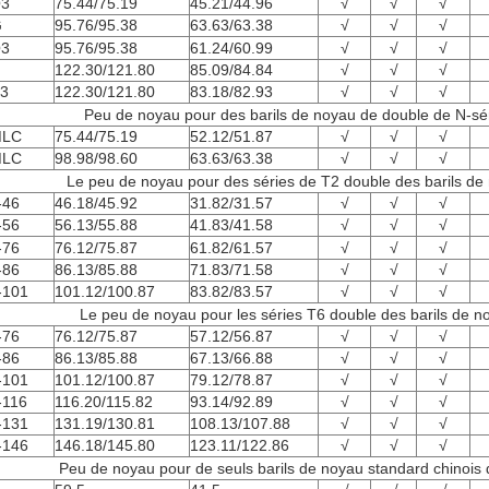
3
75.44/75.19
45.21/44.96
√
√
√
G
95.76/95.38
63.63/63.38
√
√
√
3
95.76/95.38
61.24/60.99
√
√
√
122.30/121.80
85.09/84.84
√
√
√
3
122.30/121.80
83.18/82.93
√
√
√
Peu de noyau pour des barils de noyau de double de N-sé
LC
75.44/75.19
52.12/51.87
√
√
√
LC
98.98/98.60
63.63/63.38
√
√
√
Le peu de noyau pour des séries de T2 double des barils de
-46
46.18/45.92
31.82/31.57
√
√
√
-56
56.13/55.88
41.83/41.58
√
√
√
-76
76.12/75.87
61.82/61.57
√
√
√
-86
86.13/85.88
71.83/71.58
√
√
√
-101
101.12/100.87
83.82/83.57
√
√
√
Le peu de noyau pour les séries T6 double des barils de n
-76
76.12/75.87
57.12/56.87
√
√
√
-86
86.13/85.88
67.13/66.88
√
√
√
-101
101.12/100.87
79.12/78.87
√
√
√
-116
116.20/115.82
93.14/92.89
√
√
√
-131
131.19/130.81
108.13/107.88
√
√
√
-146
146.18/145.80
123.11/122.86
√
√
√
Peu de noyau pour de seuls barils de noyau standard chinois 