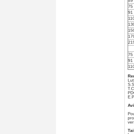
59
75
91
11
13
15
17
21
75
91
11
Re
Lut
S.S
T.C
PDC
E.P
Avi
Pou
pro
ver
Tai