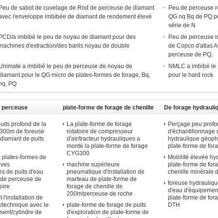
Peu de sabot de cuvelage de Rod de perceuse de diamant
Peu de perceuse r
avec l'enveloppe imbibée de diamant de rendement élevé
QG nq Bq de PQ po
série de N
PCD/a imbibé le peu de noyau de diamant pour des
Peu de perceuse i
machines d'extraction/des barils noyau de double
de Copco d'atlas A
perceuse de PQ,
Unimate a imbibé le peu de perceuse de noyau de
NMLC a imbibé le 
diamant pour le QG micro de plates-formes de forage, Bq,
pour le hard rock
nq, PQ
de perceuse
plate-forme de forage de chenille
De forage hydrauli
uits profond de la
La plate-forme de forage
Perçage peu profo
1300m de foreuse
rotatoire de compresseur
d'échantillonnage 
diamant de puits
d'air/tracteur hydrauliques a
hydraulique géoph
monté la plate-forme de forage
plate-forme de fo
CYG300
 plates-formes de
Mobilité élevée hy
ives
machine supérieure
plate-forme de for
s de puits d'eau
pneumatique d'installation de
chenille minérale d
n de perceuse de
marteau de plate-forme de
foreuse hydrauliqu
oire
forage de chenille de
d'eau d'équipement
200m/perceuse de roche
t l'installation de
plate-forme de fo
technique avec le
plate-forme de forage de puits
DTH
sent/cylindre de
d'exploration de plate-forme de