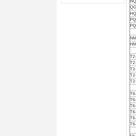
NQ
Q
HQ
PQ
PQ
NM
HM
T2
T2
T2
T2
T2
T6
T6
T6
T6
T6
T6