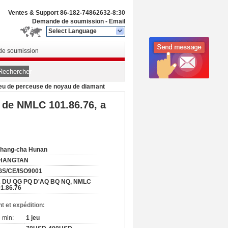
Ventes & Support
86-182-74862632-8:30
Demande de soumission
-
Email
Select Language
e soumission
Rechercher
peu de perceuse de noyau de diamant
 de NMLC 101.86.76, a
chang-cha Hunan
HANGTAN
GS/CE/ISO9001
2 DU QG PQ D'AQ BQ NQ, NMLC
1.86.76
t et expédition:
 min:
1 jeu