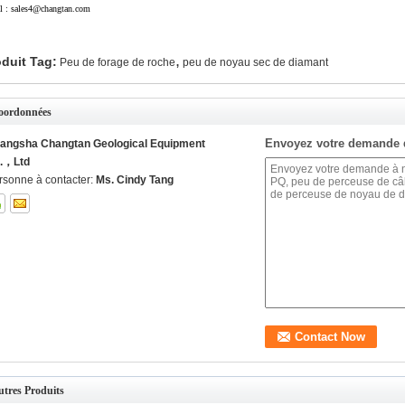
l : sales4@changtan.com
,
duit Tag:
Peu de forage de roche
peu de noyau sec de diamant
oordonnées
Envoyez votre demande 
angsha Changtan Geological Equipment
.，Ltd
rsonne à contacter:
Ms. Cindy Tang
tres Produits