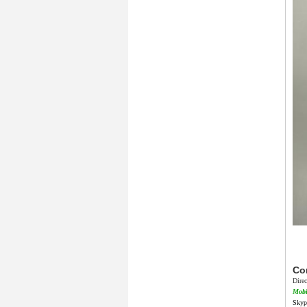
Co
Dire
Mobi
Skyp