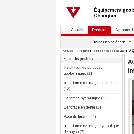
Équipement géolo
Changtan
Accueil
Produits
A propos d
AQ
Accueil
Produits
peu de foret de noyau
Tous les produits
AQ
Installation de perceuse
im
géotechnique
(21)
plate-forme de forage de chenille
(12)
De forage hydraulique
(15)
De forage en génie
(21)
Base de forage
(21)
plate-forme de forage hydraulique
de noyau
(7)