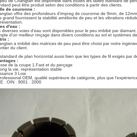
peu de Changtan est disponible dans toutes les tailles standard de per
ndard peut être produit selon des conditions à partir des clients.
lle de couronne :
ngtan offre des profondeurs d'impreg de couronne de 9mm, de 12mm
s grand fournissent la stabilité améliorée de peu et les vibrations rédui
résentation.
es d'eau :
 diverses voies d'eau sont disponibles pour le peu imbibé par diamant. 
pte d'un meilleur rinçage dans divers conditions au sol et systèmes d
rix :
ngtan a imbibé des matrices de peu peut être choisi par notre ingénieu
ntier du client.
 :
s standard de plan horizontal aussi bien que les types de fil exigés par d
antages :
esse de la coupe 1.Fast et du perçage
ong la vie, représentation stable
issance 3.Low
rofessional OEM, qualité supérieure de catégorie, plus que l'expérience
E : OIN : 9001 : 2000