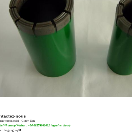
ntactez-nous
cteur commercial : Cindy Tang
le/Whatsapp/Wechat
:
+86-18274862632 (appui en ligne)
e : tangjingjing31