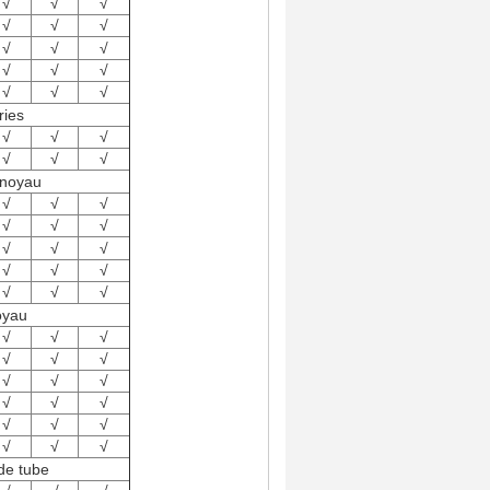
√
√
√
√
√
√
√
√
√
√
√
√
√
√
√
ries
√
√
√
√
√
√
 noyau
√
√
√
√
√
√
√
√
√
√
√
√
√
√
√
oyau
√
√
√
√
√
√
√
√
√
√
√
√
√
√
√
√
√
√
de tube