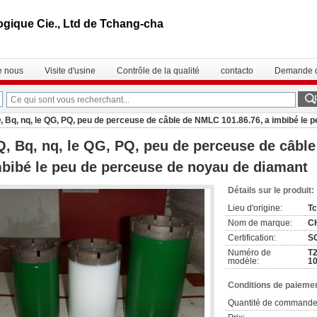
gique Cie., Ltd de Tchang-cha
e nous
Visite d'usine
Contrôle de la qualité
contacto
Demande d
, Bq, nq, le QG, PQ, peu de perceuse de câble de NMLC 101.86.76, a imbibé le 
, Bq, nq, le QG, PQ, peu de perceuse de câble
bibé le peu de perceuse de noyau de diamant
Détails sur le produit:
Lieu d'origine:
T
Nom de marque:
C
Certification:
S
Numéro de
T
modèle:
10
Conditions de paiemen
Quantité de commande