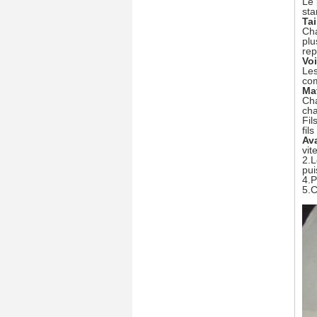
Le 
sta
Tai
Cha
plu
rep
Voi
Les
com
Mat
Cha
cha
Fils
fil
Av
vit
2.L
pu
4.P
5.C