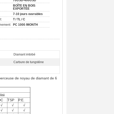
70USD-400USD
BOÎTE EN BOIS
EXPORTÉE
7-10 jours ouvrables
t:
T / TL / C
nnement:
PC 1000 /MONTH
Diamant imbibé
Carbure de tungstène
perceuse de noyau de diamant de 6
lité
DC
TSP
P.E.
√
√
√
√
√
√