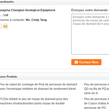
oordonnées
Envoyez votre demande 
angsha Changtan Geological Equipment
.，Ltd
rsonne à contacter:
Ms. Cindy Tang
tres Produits
Peu de sabot de cuvelage de Rod de perceuse de diamant
Peu de perceuse r
avec l'enveloppe imbibée de diamant de rendement élevé
QG nq Bq de PQ po
série de N
PCD/a imbibé le peu de noyau de diamant pour des
Peu de perceuse i
machines d'extraction/des barils noyau de double
de Copco d'atlas A
perceuse de PQ,