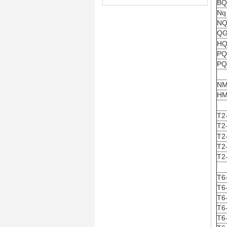
BQ
Nq
NQ
Q
HQ
PQ
PQ
NM
HM
T2
T2
T2
T2
T2
T6
T6
T6
T6
T6