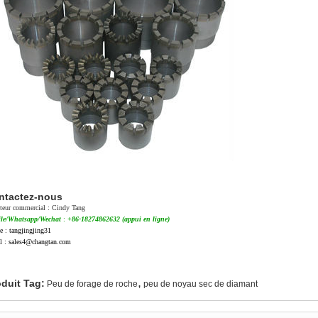
ntactez-nous
cteur commercial : Cindy Tang
le/Whatsapp/Wechat
:
+86-18274862632 (appui en ligne)
e : tangjingjing31
l : sales4@changtan.com
,
duit Tag:
Peu de forage de roche
peu de noyau sec de diamant