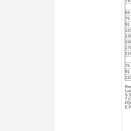
T6
59
75
91
11
13
15
17
21
75
91
11
Re
Lut
S.S
T.C
PDC
E.P