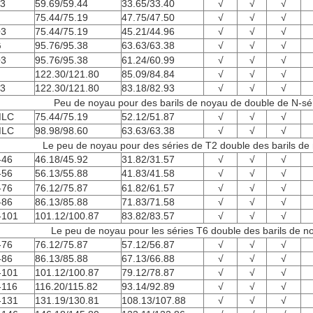
3
59.69/59.44
33.65/33.40
√
√
√
75.44/75.19
47.75/47.50
√
√
√
3
75.44/75.19
45.21/44.96
√
√
√
G
95.76/95.38
63.63/63.38
√
√
√
3
95.76/95.38
61.24/60.99
√
√
√
122.30/121.80
85.09/84.84
√
√
√
3
122.30/121.80
83.18/82.93
√
√
√
Peu de noyau pour des barils de noyau de double de N-sé
LC
75.44/75.19
52.12/51.87
√
√
√
LC
98.98/98.60
63.63/63.38
√
√
√
Le peu de noyau pour des séries de T2 double des barils de
-46
46.18/45.92
31.82/31.57
√
√
√
-56
56.13/55.88
41.83/41.58
√
√
√
-76
76.12/75.87
61.82/61.57
√
√
√
-86
86.13/85.88
71.83/71.58
√
√
√
-101
101.12/100.87
83.82/83.57
√
√
√
Le peu de noyau pour les séries T6 double des barils de n
-76
76.12/75.87
57.12/56.87
√
√
√
-86
86.13/85.88
67.13/66.88
√
√
√
-101
101.12/100.87
79.12/78.87
√
√
√
-116
116.20/115.82
93.14/92.89
√
√
√
-131
131.19/130.81
108.13/107.88
√
√
√