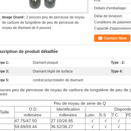
Prix:
Détails d'emballage:
Délai de livraison:
Image Grand :
2 pouces peu de perceuse de noyau
Conditions de paiemen
de carbure de tungstène de peu de perceuse de
noyau de diamant de 6 pouces
Capacité d'approvisio
Contact Now
cription de produit détaillée
ype 1:
Diamant plaqué
Type - 2:
ype 3:
Diamant réglé de surface
Type 4:
ype 5:
contrat polycristallin de diamant
ouces peu de perceuse de noyau de carbure de tungstène de peu de 
uces
Peu de noyau de série de Q
O.D
Identification
Disponibi
Taille
millimètre
millimètre
Lutin.
S.S
T.C.
P
47.75/47.50
27.10/26.85
√
√
√
59.69/59.44
36.52/36.27
√
√
√