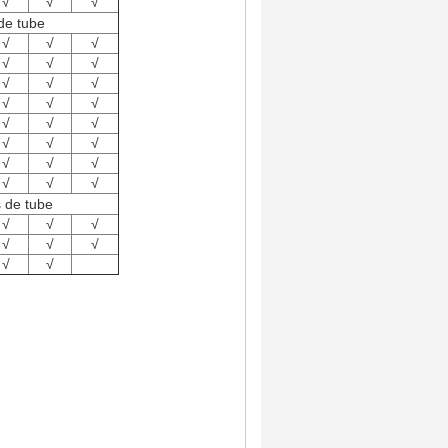
√
√
√
de tube
√
√
√
√
√
√
√
√
√
√
√
√
√
√
√
√
√
√
√
√
√
√
√
√
s de tube
√
√
√
√
√
√
√
√