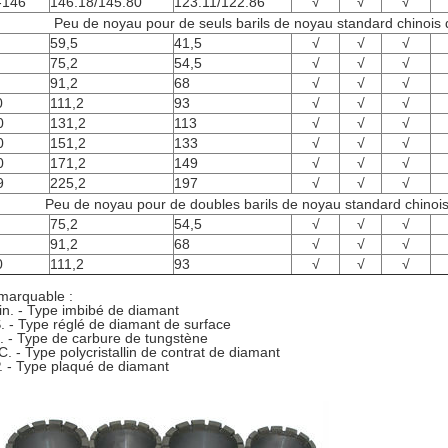
-146
146.18/145.80
123.11/122.86
√
√
√
Peu de noyau pour de seuls barils de noyau standard chinois 
59,5
41,5
√
√
√
75,2
54,5
√
√
√
91,2
68
√
√
√
0
111,2
93
√
√
√
0
131,2
113
√
√
√
0
151,2
133
√
√
√
0
171,2
149
√
√
√
9
225,2
197
√
√
√
Peu de noyau pour de doubles barils de noyau standard chinoi
75,2
54,5
√
√
√
91,2
68
√
√
√
0
111,2
93
√
√
√
marquable :
in. - Type imbibé de diamant
. - Type réglé de diamant de surface
. - Type de carbure de tungstène
. - Type polycristallin de contrat de diamant
. - Type plaqué de diamant