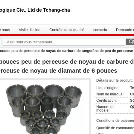
gique Cie., Ltd de Tchang-cha
e nous
Visite d'usine
Contrôle de la qualité
contacto
Demande d
pouces peu de perceuse de noyau de carbure de tungstène de peu de perceuse
pouces peu de perceuse de noyau de carbure d
rceuse de noyau de diamant de 6 pouces
Détails sur le produit:
Lieu d'origine:
T
Nom de marque:
C
Certification:
S
Numéro de
Q
modèle:
Conditions de paiemen
Quantité de commande