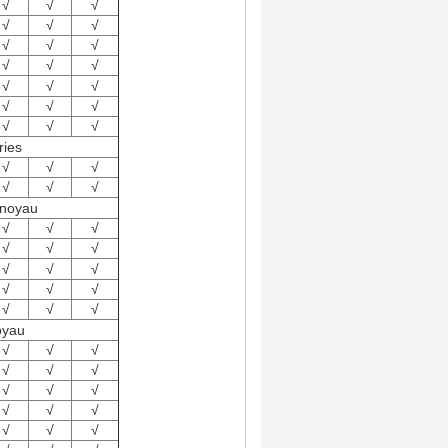
√
√
√
√
√
√
√
√
√
√
√
√
√
√
√
√
√
√
√
√
√
ries
√
√
√
√
√
√
 noyau
√
√
√
√
√
√
√
√
√
√
√
√
√
√
√
oyau
√
√
√
√
√
√
√
√
√
√
√
√
√
√
√