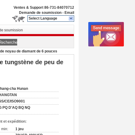
Ventes & Support
86-731-84070712
Demande de soumission
-
Email
Select Language
e soumission
Rechercher
 de noyau de diamant de 6 pouces
e tungstène de peu de
chang-cha Hunan
HANGTAN
GS/CE/ISO9001
G PQ D'AQ BQ NQ
t et expédition:
 min:
1 jeu