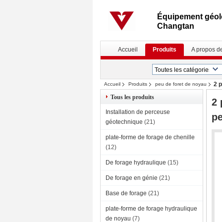
Équipement géolo
Changtan
Accueil
Produits
A propos d
2 
Accueil
Produits
peu de foret de noyau
Tous les produits
2 
Installation de perceuse
pe
géotechnique
(21)
plate-forme de forage de chenille
(12)
De forage hydraulique
(15)
De forage en génie
(21)
Base de forage
(21)
plate-forme de forage hydraulique
de noyau
(7)