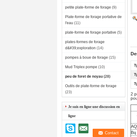
petite plate-forme de forage
(9)
Plate-forme de forage portative de
l'eau
(11)
plate-forme de forage portative
(5)
plates-formes de forage
d&#39;exploration
(14)
Des
pompes à boue de forage
(15)
T
Mud Triplex pompe
(10)
T
peu de foret de noyau
(28)
T
Outils de plate-forme de forage
(23)
2 p
po
Je suis en ligne une discussion en
ligne
AQ
Bq